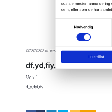
sosiale medier, annonsering 
dem, eller som de har samlet
Samtykkevalg
Nødvendig
22/02/2023
av sny,mdt
Ikke tillat
df,yd,fiy,f
f,fy,,yif
d,,y,dyi,dy